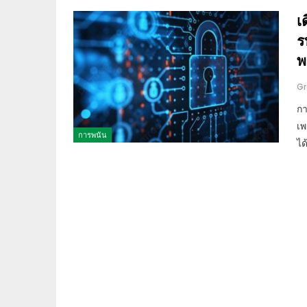
เ
ร
พ
Gr
กา
เพ
การพนัน
ได