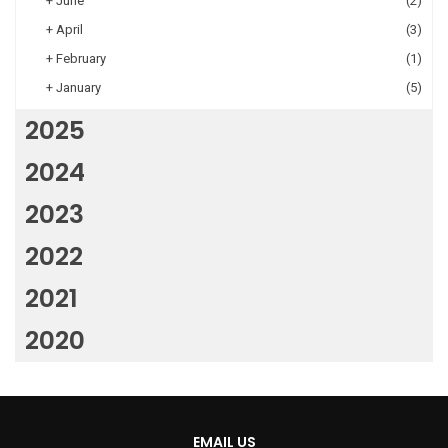
+
June
(2)
+
April
(3)
+
February
(1)
+
January
(5)
2025
2024
2023
2022
2021
2020
EMAIL US