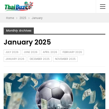
Home
2025
January
Monthly Archives
January 2025
JULY 2026
JUNE 2026
APRIL 2026
FEBRUARY 2026
JANUARY 2026
DECEMBER 2025
NOVEMBER 2025